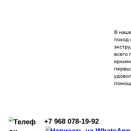
В наше
поход 
экстру
всего 
яркими
первых
удовол
помощн
+7 968 078-19-92